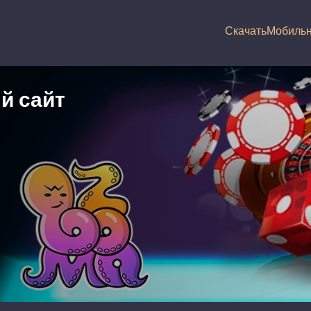
Скачать
Мобильн
й сайт