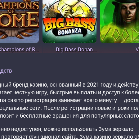
Champions of R...
Big Bass Bonan...
V
едств
ный бренд казино, основанный в 2021 году и действ
ает честную игру, быстрые выплаты и доступ к боле
 casino регистрация занимает всего минуту — достат
социальные сети. После регистрации новые игроки п
епозит и бесплатные вращения для популярных слото
нно недоступен, можно использовать Зума зеркало 
 повторяет функционал сайта. Зума казино зеркало 