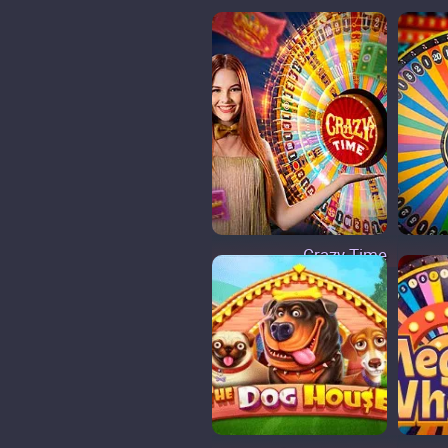
Crazy Time