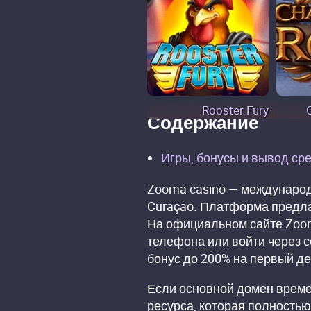
Rooster Fury
Содержание
Игры, бонусы и вывод ср
Zooma casino — международ
Curaçao. Платформа предлаг
На официальном сайте Zooma
телефона или войти через 
бонус до 200% на первый д
Если основной домен време
ресурса, которая полностью