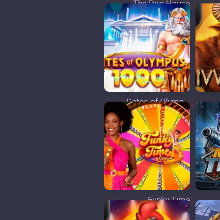
The Dog House
Gates of Olymp...
Funky Time